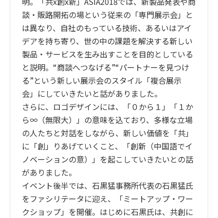
明。「共x創x新」ASIA2018では、新製品発表や商
談・販路開拓の場という従来の「専門展示会」と
は異なり、自社のもっている技術、あるいはアイ
デアを持ち寄り、世の中の課題を解決する新しい
製品・サービスを生み出すことを目的としている
と説明。“商談へつなげる”“パートナーを見つけ
る”という新しい展示会のスタイル「複合展示
会」にしていきたいと話がありました。
さらに、ロゴデザインには、「０から１」「１か
ら∞（無限大）」の意味を込ており、多様な立場
の人たちと対話をしながら、新しい価値を「共」
に「創」りあげていくこと、「創新（中国語でイ
ノベーションの意）」を起こしていきたいとの話
がありました。
イベント後半では、石黒猛事務所代表の石黒猛氏
をファシリテータに迎え、「ミートアップ・ワー
クショップ」を開催。はじめに石黒氏は、共創に