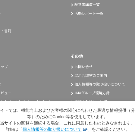
経営者講演一覧
証
活動レポート一覧
言・書籍
その他
トップ
お問い合せ
展示会取材のご案内
度
個人情報等の取り扱いについて
タビュー
JMAグループ環境方針
ントリー/イベント・インターン
悪質な勧誘について
採用エントリー
イトでは、機能向上およびお客様の関心に合わせた最適な情報提供（分
等）のためにCookie等を使用しています。
当サイトの閲覧を継続する場合、これに同意したものとみなされます。
詳細は「
個人情報等の取り扱いについて
」をご確認ください。