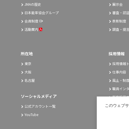
JMAの歴史
展示会
日本能率協会グループ
審査・認
会員制度
表彰制度
活動案内
調査・提
所在地
採用情報
東京
採用情報
大阪
仕事内容
名古屋
風土・制
職員イン
ソーシャルメディア
新卒採用エ
キャリア
このウェブサ
公式アカウント一覧
YouTube