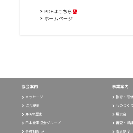
PDFはこちら
ホームページ
協会案内
事業案内
メッセージ
教育・研
協会概要
ものづく
JMAの歴史
展示会
日本能率協会グループ
審査・認
会員制度
表彰制度