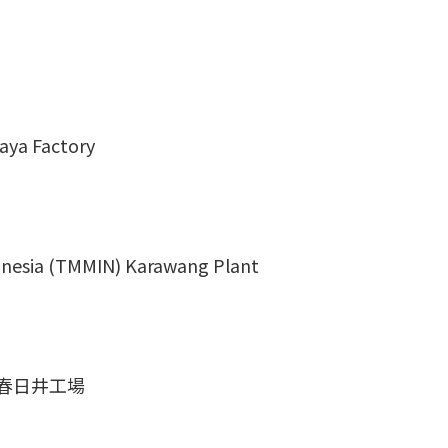
haya Factory
onesia (TMMIN) Karawang Plant
春日井工場