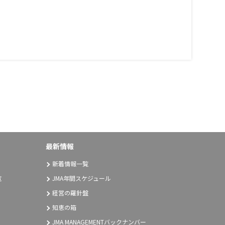
最新情報
新着情報一覧
覧
JMA年間スケジュール
経営の羅針盤
知恵の箱
JMA MANAGEMENTバックナンバー