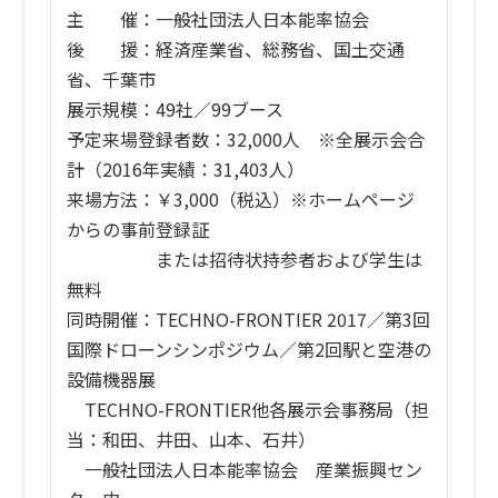
主 催：一般社団法人日本能率協会
後 援：経済産業省、総務省、国土交通
省、千葉市
展示規模：49社／99ブース
予定来場登録者数：32,000人 ※全展示会合
計（2016年実績：31,403人）
来場方法：￥3,000（税込）※ホームページ
からの事前登録証
または招待状持参者および学生は
無料
同時開催：TECHNO-FRONTIER 2017／第3回
国際ドローンシンポジウム／第2回駅と空港の
設備機器展
TECHNO-FRONTIER他各展示会事務局（担
当：和田、井田、山本、石井）
一般社団法人日本能率協会 産業振興セン