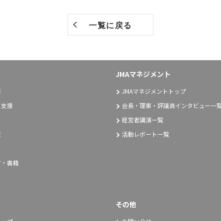
一覧に戻る
JMAマネジメント
修
JMAマネジメントトップ
り支援
会長・理事・評議員インタビュー一
経営者講演一覧
証
活動レポート一覧
言・書籍
その他