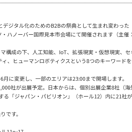
タル化のためのB2Bの祭典として生まれ変わった「CEBI
イツ・ハノーバー国際見本市会場にて開催されます（主
マ構成の下、人工知能、IoT、拡張現実・仮想現実、セ
ティ、ヒューマンロボティクスという8つのキーワード
月に変更し、一部のエリアは23:00まで開場します。
約3,000社が出展予定。日本からは、個別出展企業8社
置する「ジャパン・パビリオン」（ホール12）内に21社
りです。
ル11〜17