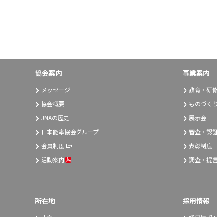
協会案内
事業案内
メッセージ
教育・研
協会概要
ものづく
JMAの歴史
展示会
日本能率協会グループ
審査・認
会員制度
表彰制度
活動案内
調査・提
所在地
採用情報