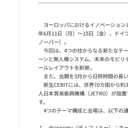
ヨーロッパにおけるイノベーションとデジ
年6月11日（月）〜15日（金）、ド
ノーバー）。
今回は、4つの柱からなる新たなテー
ーンと無人機システム、未来のモビリ
ールレイアウトを刷新。
また、会期を3月から日照時間の長い6
新生CEBITには、世界70カ国から
人日本貿易振興機構（JETRO）が設
す。
4つのテーマ構成と会場は、以下の通
１．d!conomy（ディコノミー）：ホー