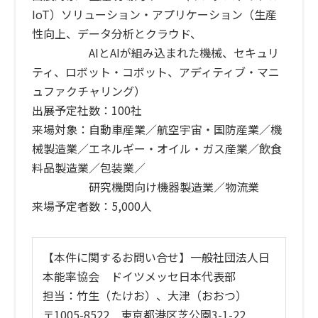
IoT）ソリューション・アプリケーション（生産
性向上、データ分析とクラウド、
AIとAIが組み込まれた機械、セキュリ
ティ、ロボット・コボット、アディティブ・マニ
ュファクチャリング）
出展予定社数：100社
来場対象：自動車産業／航空宇宙・国防産業／機
械製造業／エネルギー・オイル・ガス産業／飲食
料品製造業／包装業／
研究機関向け機器製造業／物流業
来場予定者数：5,000人
【本件に関するお問い合せ】一般社団法人日
本能率協会 ドイツメッセ日本代表部
担当：竹生（たけお）、大津（おおつ）
〒1005-8522 東京都港区芝公園3-1-22