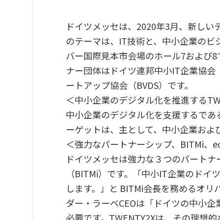
ドイツメッセは、2020年3月、新し
のテーマは、IT技術と、中小企業のビジ
バー国際見本市会場のホール7および
ナー団体はドイツ連邦中小IT企業協会（
ートアップ協会（BVDS）です。
＜中小企業のデジタル化を推進するTWE
中小企業のデジタル化を支援するである
ーゲットは、主として、中小企業および
＜強力なパートナーシップ、BITMi、ec
ドイツメッセは強力な３つのパートナー
（BITMi）です。「中小IT企業の
します。」と BITMi会長を務める
ダー・ラーベCEOは「ドイツの中小
必要です。TWENTY2Xは、その理想