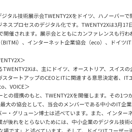
いデジタル技術展示会TWENTY2Xをドイツ、ハノーバ
ネスプロセスのデジタル化です。TWENTY2Xは3月17
8で開催されます。展示会とともにカンファレンスも行わ
BITMi）、インターネット企業協会（eco）、ドイツIT
NTY2X＞
TWENTY2Xは、主にドイツ、オーストリア、スイス
スタートアップのCEOとITに関連する意思決定者、I
o、VOICE＞
との提携のもと、TWENTY2Xを開催します。その1つ
ドイツ最大の協会として、当会のメンバーである中小のIT
オリバー・グリューン博士は述べています。また、インター
企業が後れをとらないためには、中小企業のデジタル技術
的な場です」と述べています。そして、ドイツITユーザー