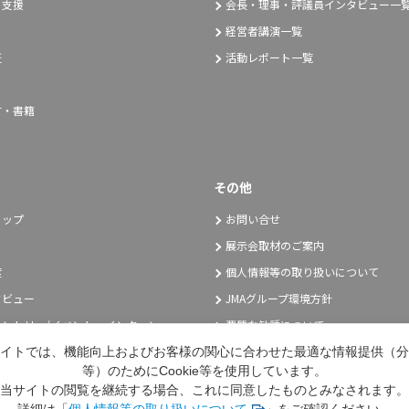
り支援
会長・理事・評議員インタビュー一
経営者講演一覧
証
活動レポート一覧
言・書籍
その他
トップ
お問い合せ
展示会取材のご案内
度
個人情報等の取り扱いについて
タビュー
JMAグループ環境方針
ントリー/イベント・インターン
悪質な勧誘について
採用エントリー
イトでは、機能向上およびお客様の関心に合わせた最適な情報提供（分
等）のためにCookie等を使用しています。
当サイトの閲覧を継続する場合、これに同意したものとみなされます。