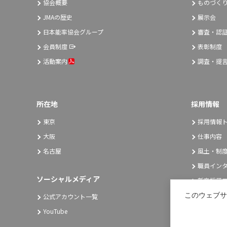
協会概要
ものづく
JMAの歴史
展示会
日本能率協会グループ
審査・認
会員制度
表彰制度
活動案内
調査・提
所在地
採用情報
東京
採用情報
大阪
仕事内容
名古屋
風土・制
職員イン
ソーシャルメディア
新卒採用エ
キャリア
このウェブサ
公式アカウント一覧
YouTube