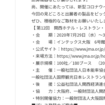
尚、開催にあたっては、新型コロナウ
今回の見どころと出展者の製品をピッ
ぜひ、積極的なご取材をお願いいたし
【 第12回 関西ホテル・レストラン・
・会 期：2020年7月29日（水）～31日
・会 場：インテックス大阪 6号館
・公式サイト：
https://www.jma.or.jp
・来場方法：
https://www.jma.or.jp/h
・展示規模：100社／180ブース （20
・主 催：一般社団法人日本能率協
一般社団法人国際観光日本レストラン
・後 援：公益社団法人関西経済連
・協 力：大阪府、一般財団法人関西
・特別開催協力：一般財団法人大阪国
■プレス登録のご案内■