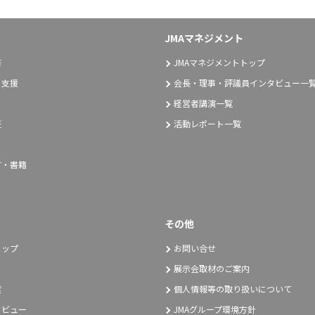
JMAマネジメント
修
JMAマネジメントトップ
り支援
会長・理事・評議員インタビュー一
経営者講演一覧
証
活動レポート一覧
言・書籍
その他
トップ
お問い合せ
展示会取材のご案内
度
個人情報等の取り扱いについて
タビュー
JMAグループ環境方針