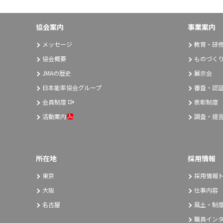
協会案内
事業案内
メッセージ
教育・研
協会概要
ものづく
JMAの歴史
展示会
日本能率協会グループ
審査・認
会員制度
表彰制度
活動案内
調査・提
所在地
採用情報
東京
採用情報
大阪
仕事内容
名古屋
風土・制
職員イン