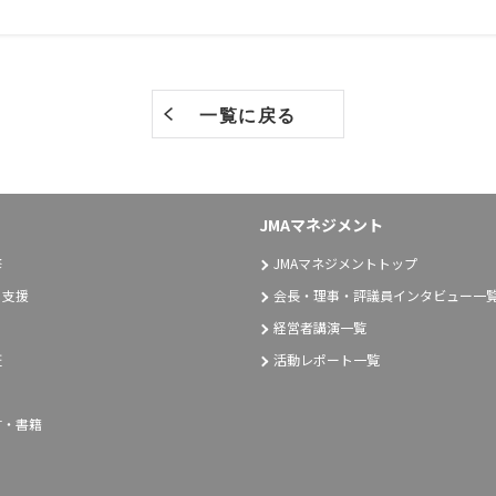
一覧に戻る
JMAマネジメント
修
JMAマネジメントトップ
り支援
会長・理事・評議員インタビュー一
経営者講演一覧
証
活動レポート一覧
言・書籍