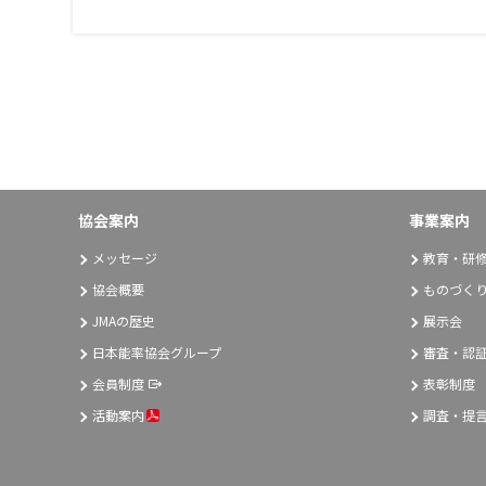
協会案内
事業案内
メッセージ
教育・研
協会概要
ものづく
JMAの歴史
展示会
日本能率協会グループ
審査・認
会員制度
表彰制度
活動案内
調査・提