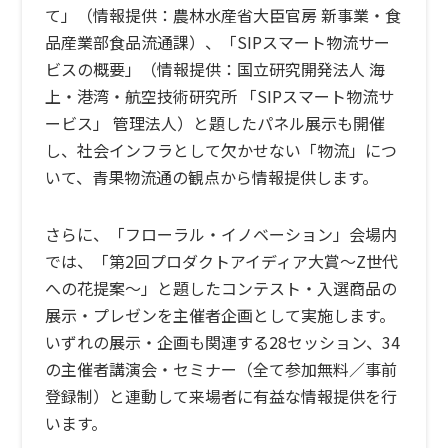
て」（情報提供：農林水産省大臣官房 新事業・食
品産業部食品流通課）、「SIPスマート物流サー
ビスの概要」（情報提供：国立研究開発法人 海
上・港湾・航空技術研究所 「SIPスマート物流サ
ービス」 管理法人）と題したパネル展示も開催
し、社会インフラとして欠かせない「物流」につ
いて、青果物流通の観点から情報提供します。
さらに、「フローラル・イノベーション」会場内
では、「第2回プロダクトアイディア大賞～Z世代
への花提案～」と題したコンテスト・入選商品の
展示・プレゼンを主催者企画として実施します。
いずれの展示・企画も関連する28セッション、34
の主催者講演会・セミナー（全て参加無料／事前
登録制）と連動して来場者に有益な情報提供を行
います。