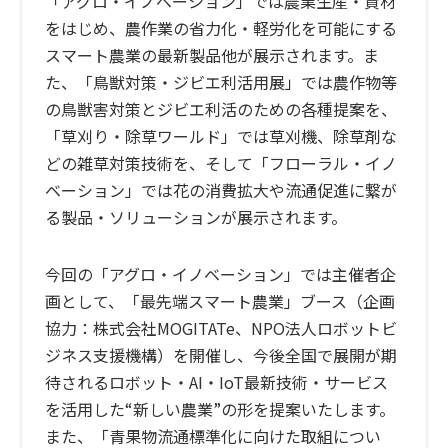
「アグロ・イノベーション」では農業生産・資材
をはじめ、農作業の省力化・軽労化を可能にする
スマート農業の最新製品他が展示されます。ま
た、「鳥獣対策・ジビエ利活用展」では農作物等
の鳥獣害対策とジビエ利活のための各種提案を、
「草刈り・除草ワールド」では草刈機、除草剤な
どの雑草対策技術を、そして「フローラル・イノ
ベーション」では花の消費拡大や流通促進に繋が
る製品・ソリューションが展示されます。
今回の「アグロ・イノベーション」では主催者企
画として、「最先端スマート農業」ブース（企画
協力：株式会社MOGITATe、NPO法人ロボットビ
ジネス支援機構）を開催し、今後全国で展開が期
待されるロボット・AI・IoT最新技術・サービス
を活用した“新しい農業”の形を提案いたします。
また、「青果物流通標準化に向けた取組につい