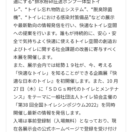
適にする“排水粉砕圧送ポンプ一体型トイ
レ”、“トイレ忘れ物防止システム”、“脱臭除菌
機”、“トイレにおける感染対策備品”などの展示
や最新動向の情報発信を行い、快適なトイレ空間
への提案を行います。誰もが持続的に、安心・安
全で気持ちよく快適に使えるトイレ空間の創造お
よびトイレに関する社会課題の改善に寄与すべく
本展を開催します。
また、展示会内では総勢１９社が、今、考える
「快適なトイレ」を知ることができる企画展『快
適な日本のトイレ』を初開催します。また、10 月
27 日（木）に「ＳＤＧｓ時代のトイレとメンテナ
ンス」をテーマに一般社団法人トイレ協会主催の
「第38 回全国トイレシンポジウム2022」を同時
開催し最新の情報を発信します。
入場は事前登録制（入場無料）となっており、現
在各展示会の公式ホームページで登録を受け付け