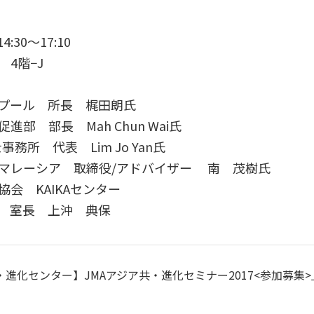
30〜17:10
4階−J
ル 所長 梶田朗氏
 部長 Mah Chun Wai氏
務所 代表 Lim Jo Yan氏
シア 取締役/アドバイザー 南 茂樹氏
 KAIKAセンター
長 上沖 典保
進化センター】JMAアジア共・進化セミナー2017<参加募集>