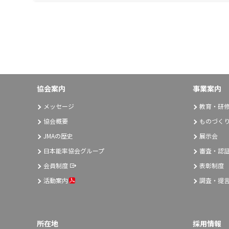
協会案内
事業案内
メッセージ
教育・研
協会概要
ものづく
JMAの歴史
展示会
日本能率協会グループ
審査・認
会員制度
表彰制度
活動案内
調査・提
所在地
採用情報