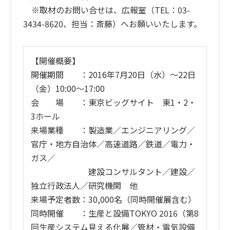
※取材のお問い合せは、広報室（TEL：03-
3434-8620、担当：斎藤）へお願いいたします。
【開催概要】
開催期間 ：2016年7月20日（水）〜22日
（金）10:00〜17:00
会 場 ：東京ビッグサイト 東1・2・
3ホール
来場業種 ：製造業／エンジニアリング／
官庁・地方自治体／高速道路／鉄道／電力・
ガス／
建設コンサルタント／建設／
独立行政法人／研究機関 他
来場予定者数：30,000名（同時開催展含む）
同時開催 ：生産と設備TOKYO 2016（第8
回生産システム見える化展／管材・電気設備