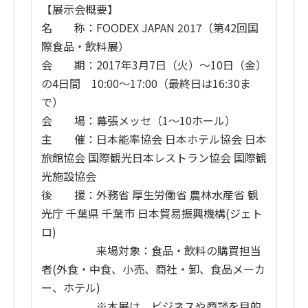
【展示会概要】
名 称：FOODEX JAPAN 2017（第42回国
際食品・飲料展）
会 期：2017年3月7日（火）〜10日（金）
の4日間 10:00〜17:00（最終日は16:30ま
で）
会 場：幕張メッセ（1〜10ホール）
主 催：日本能率協会 日本ホテル協会 日本
旅館協会 国際観光日本レストラン協会 国際観
光施設協会
後 援：外務省 厚生労働省 農林水産省 観
光庁 千葉県 千葉市 日本貿易振興機構(ジェト
ロ)
来場対象：食品・飲料の購買担当
者(外食・中食、小売、商社・卸、食品メーカ
ー、ホテル)
※本展は、ビジネスや商談を目的