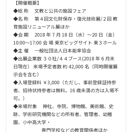
【開催概要】
◆総 称 文教と公共の施設フェア
◆名 称 第４回文化財保存・復元技術展/２回 教
育施設リニューアル展ほか
◆会 期 2018 年 7 月 18 日（水）～20 日（金）
10:00～17:00 会 場 東京ビッグサイト 東３ホール
◆主 催 一般社団法人日本能率協会
◆出展企業数 ３０社/４４ブース(2018 年 6 月末
日現在） 来場予定者数 約 42,000 名（同時開催展
示会を含む）
◆入場登録料 ￥3,000（ただし、事前登録証持参
者、招待状持参者は無料。16 歳未満の方は入場不
可。）
◆来場対象 神社、寺院、博物館、美術館、史
跡、学術研究機関などの所有者、管理者、幼稚
園、小中高大学・
専門学校などの教育関係者ほか