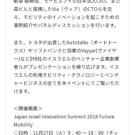
動車 取締役、モービルアイの日本法人CEO、また
森ビルと提携したVia（ヴィア）のCTOらを交
え、モビリティのイノべーションを起こすための
事例紹介やパネルディスカッションを行います。
また、トヨタが出資したAutotalks（オートトー
クス）やソフトバンクと協業のVayyar(ヴァイヤ
ー)など計8社のイスラエルのベンチャー企業創業
者らがプレゼンテーションを繰り広げます。イス
ラエルの先端モビリティ・テクノロジーとベンチ
ャービジネスの全てを本イベントにてご覧いただ
けます。
＜開催概要＞
Japan-Israel Innovation Summit 2018 Future
Mobility
◇日時：11月27日（火）9：40 ～ 18：00（ネッ