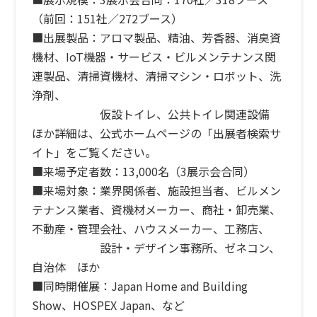
（前回：151社／272ブース）
■出展製品：アロマ製品、精油、芳香器、消臭資
機材、IoT機器・サービス・ビルメンテナンス関
連製品、清掃資機材、清掃マシン・ロボット、洗
浄剤、
仮設トイレ、公共トイレ関連設備
ほか
詳細は、公式ホームページの「出展者検索サ
イト」をご覧ください。
■来場予定者数：13,000名（3展示会合同）
■来場対象：業界関係者、施設担当者、ビルメン
テナンス業者、資機材メーカー、商社・卸売業、
不動産・管理会社、ハウスメーカー、工務店、
設計・デザイン事務所、ゼネコン、
自治体 ほか
■同時開催展：Japan Home and Building
Show、HOSPEX Japan、など