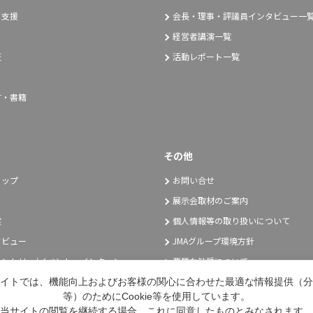
り支援
会長・理事・評議員インタビュー一
経営者講演一覧
証
活動レポート一覧
言・書籍
その他
トップ
お問い合せ
展示会取材のご案内
度
個人情報等の取り扱いについて
タビュー
JMAグループ環境方針
ントリー/イベント・インターン
悪質な勧誘について
採用エントリー
イトでは、機能向上およびお客様の関心に合わせた最適な情報提供（分
等）のためにCookie等を使用しています。
当サイトの閲覧を継続する場合、これに同意したものとみなされます。