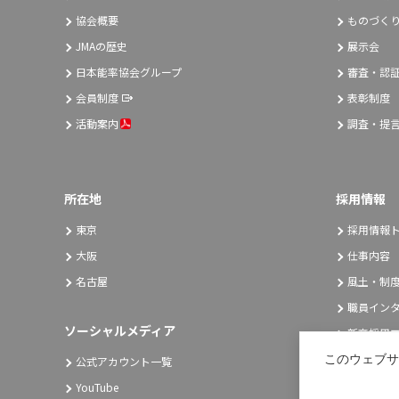
協会概要
ものづく
JMAの歴史
展示会
日本能率協会グループ
審査・認
会員制度
表彰制度
活動案内
調査・提
所在地
採用情報
東京
採用情報
大阪
仕事内容
名古屋
風土・制
職員イン
ソーシャルメディア
新卒採用エ
キャリア
このウェブサ
公式アカウント一覧
YouTube