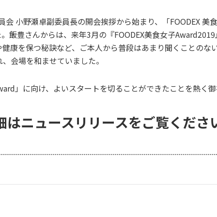
企画委員会 小野瀬卓副委員長の開会挨拶から始まり、「FOODEX 
飯豊さんからは、来年3月の『FOODEX美食女子Award20
や健康を保つ秘訣など、ご本人から普段はあまり聞くことのな
れ、会場を和ませていました。
子Award」に向け、よいスタートを切ることができたことを熱く
細はニュースリリースをご覧くださ