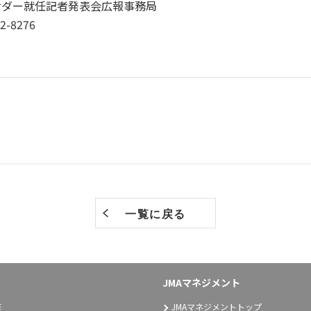
アンバサダー就任記者発表会広報事務局
-8276
一覧に戻る
JMAマネジメント
修
JMAマネジメントトップ