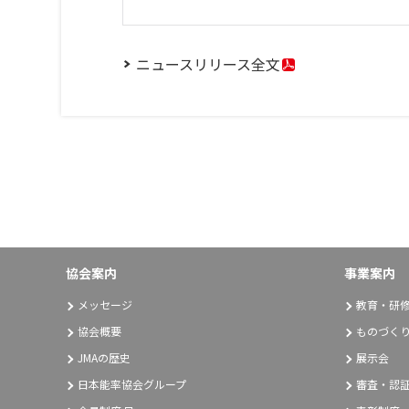
ニュースリリース全文
協会案内
事業案内
メッセージ
教育・研
協会概要
ものづく
JMAの歴史
展示会
日本能率協会グループ
審査・認