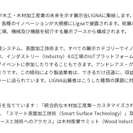
上が木工・木材加工産業の未来を示す展示会LIGNAに集結します
種のイノベーションが大規模にLignaで披露されます。総展示面
工場、機械及び機器を紹介する展示ブースから構成されます。
械システム、表面加工技術まで、すべての展示カテゴリーでイ
インダストリー（Industry）4.0工場のIoTプラットフ
グイベントに参加したりすることもできます。アンドレアス・
まりです。この傾向により製造業者は、できるだけ迅速に、収
ーに迫られています。LIGNA出展者はこうした種類の課題に
に焦点を当てています：「統合的な木材加工産業－カスタマイズされたソ
utions)」、「スマート表面加工技術（Smart Surface Techno
y）」。「リソースと技術へのアクセス」は木材産業サミット（Wood Indu