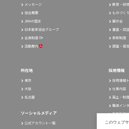
メッセージ
教育・研
協会概要
ものづく
JMAの歴史
展示会
日本能率協会グループ
審査・認
会員制度
表彰制度
活動案内
調査・提
所在地
採用情報
東京
採用情報
大阪
仕事内容
名古屋
風土・制
職員イン
ソーシャルメディア
新卒採用エ
キャリア
このウェブサ
公式アカウント一覧