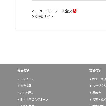
ニュースリリース全文
公式サイト
協会案内
事業案内
メッセージ
教育・研
協会概要
ものづく
JMAの歴史
展示会
日本能率協会グループ
審査・認