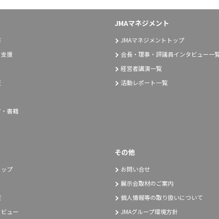
JMAマネジメント
修
JMAマネジメントトップ
り支援
会長・理事・評議員インタビュー一
経営者講演一覧
証
活動レポート一覧
言・書籍
その他
トップ
お問い合せ
展示会取材のご案内
度
個人情報等の取り扱いについて
タビュー
JMAグループ環境方針