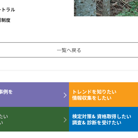
ートラル
引制度
一覧へ戻る
事例を
トレンドを知りたい
情報収集をしたい
たい
検定対策& 資格取得したい
い
調査& 診断を受けたい