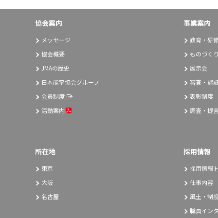
協会案内
事業案内
メッセージ
教育・研
協会概要
ものづく
JMAの歴史
展示会
日本能率協会グループ
審査・認
会員制度
表彰制度
活動案内
調査・提
所在地
採用情報
東京
採用情報
大阪
仕事内容
名古屋
風土・制
職員イン