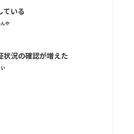
している
わんや
証状況の確認が増えた
ない